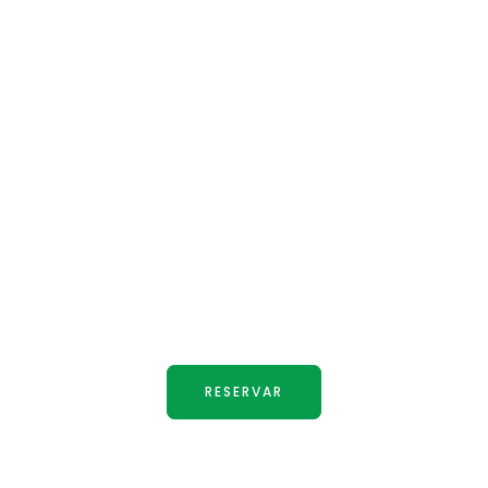
ica una experiencia inolv
natural!
Contáctanos para que vivas la mejor experiencia
RESERVA TU ESTANCIA AHORA
RESERVAR