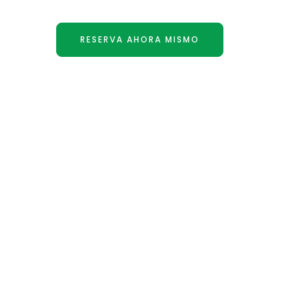
Vive la tranquilidad de la montaña, a pocos minu
RESERVA AHORA MISMO